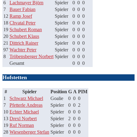
6
Lachmayer Björn
Spieler
0
0
0
7
Bauer Fabian
Spieler
0
0
0
12
Ramp Josef
Spieler
0
0
0
18
Chvatal Peter
Spieler
0
0
0
19
Schubert Roman
Spieler
0
0
0
20
Schubert Klaus
Spieler
0
0
0
21
Dittrich Rainer
Spieler
0
0
0
97
Wachter Peter
Spieler
0
0
0
8
Tröbensberger Norbert
Spieler
0
0
0
Gesamt
0
0
0
Hofstetten
#
Spieler
Position
G
A
PIM
1
Schwarz Michael
Goalie
0
0
0
7
Pfetterle Andreas
Spieler
0
0
2
10
Echter Michael
Spieler
0
0
0
13
Drexl Norbert
Spieler
2
0
0
19
Ruf Norman
Spieler
0
0
0
28
Wiesenberger Stefan
Spieler
0
0
0