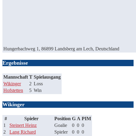
Hungerbachweg 1, 86899 Landsberg am Lech, Deutschland
Ergebnisse
Mannschaft
T
Spielausgang
Wikinger
2
Loss
Hofstetten
5
Win
Wikinger
#
Spieler
Position
G
A
PIM
1
Steinert Heinz
Goalie
0
0
0
2
Lang Richard
Spieler
0
0
0