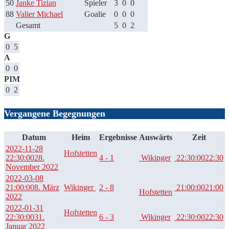
50
Janke Tizian
Spieler
3
0
0
88
Valier Michael
Goalie
0
0
0
Gesamt
5
0
2
G
0
5
A
0
0
PIM
0
2
Vergangene Begegnungen
Datum
Heim
Ergebnisse
Auswärts
Zeit
2022-11-28
Hofstetten
22:30:00
28.
4 - 1
Wikinger
22:30:00
22:30
November 2022
2022-03-08
21:00:00
8. März
Wikinger
2 - 8
21:00:00
21:00
Hofstetten
2022
2022-01-31
Hofstetten
22:30:00
31.
6 - 3
Wikinger
22:30:00
22:30
Januar 2022