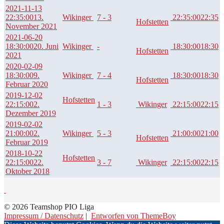
2021-11-13
22:35:00
13.
Wikinger
7 - 3
22:35:00
22:35
Hofstetten
November 2021
2021-06-20
18:30:00
20. Juni
Wikinger
-
18:30:00
18:30
Hofstetten
2021
2020-02-09
18:30:00
9.
Wikinger
7 - 4
18:30:00
18:30
Hofstetten
Februar 2020
2019-12-02
Hofstetten
22:15:00
2.
1 - 3
Wikinger
22:15:00
22:15
Dezember 2019
2019-02-02
21:00:00
2.
Wikinger
5 - 3
21:00:00
21:00
Hofstetten
Februar 2019
2018-10-22
Hofstetten
22:15:00
22.
3 - 7
Wikinger
22:15:00
22:15
Oktober 2018
© 2026 Teamshop PIO Liga
Impressum / Datenschutz
|
Entworfen von ThemeBoy