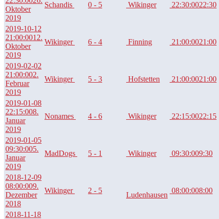
22:30:00
26.
Schandis
0 - 5
Wikinger
22:30:00
22:30
Oktober
2019
2019-10-12
21:00:00
12.
Wikinger
6 - 4
Finning
21:00:00
21:00
Oktober
2019
2019-02-02
21:00:00
2.
Wikinger
5 - 3
Hofstetten
21:00:00
21:00
Februar
2019
2019-01-08
22:15:00
8.
Nonames
4 - 6
Wikinger
22:15:00
22:15
Januar
2019
2019-01-05
09:30:00
5.
MadDogs
5 - 1
Wikinger
09:30:00
9:30
Januar
2019
2018-12-09
08:00:00
9.
Wikinger
2 - 5
08:00:00
8:00
Dezember
Ludenhausen
2018
2018-11-18