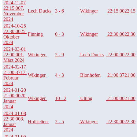
2024-11-07
22:15:00
7.
Lech Ducks
3 - 6
Wikinger
22:15:00
22:15
November
2024
2024-10-25
22:30:00
25.
Finning
0 - 3
Wikinger
22:30:00
22:30
Oktober
2024
2024-03-01
22:00:00
1.
Wikinger
2 - 9
Lech Ducks
22:00:00
22:00
März 2024
2024-02-17
21:00:37
17.
Wikinger
4 - 3
Blonhofen
21:00:37
21:00
Februar
2024
2024-01-20
21:00:00
20.
Wikinger
10 - 2
Utting
21:00:00
21:00
Januar
2024
2024-01-08
22:30:00
8.
Hofstetten
2 - 5
Wikinger
22:30:00
22:30
Januar
2024
2024-01-06