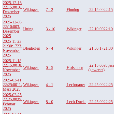
2025-12-16
22:15:00
16.
Wikinger
7 - 2
Finning
22:15:00
22:15
Dezember
2025
2025-12-03
22:10:00
3.
Utting
3 - 10
Wikinger
22:10:00
22:10
Dezember
2025
2025-11-23
21:30:17
23.
Blonhofen
6 - 4
Wikinger
21:30:17
21:30
November
2025
2025-11-18
22:15:00
18.
22:15:00
abges
Wikinger
0 - 5
Hofstetten
November
(gewertet)
2025
2025-03-11
22:25:00
11.
Wikinger
4 - 1
Lechroaner
22:25:00
22:25
März 2025
2025-02-25
22:25:00
25.
Wikinger
8 - 0
Lech Ducks
22:25:00
22:25
Februar
2025