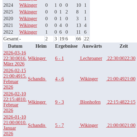
2024
Wikinger
0
1
0
0
10
1
2025
Wikinger
0
0
1
2
8
1
2020
Wikinger
0
0
1
0
3
1
2021
Wikinger
0
0
4
0
13
4
2022
Wikinger
1
0
6
0
11
6
Gesamt
-
2
3
19
6
66
22
Datum
Heim
Ergebnisse
Auswärts
Zeit
2026-03-16
22:30:00
16.
Wikinger
6 - 1
Lechroaner
22:30:00
22:30
März 2026
2026-02-15
21:00:49
15.
Schandis
4 - 6
Wikinger
21:00:49
21:00
Februar
2026
2026-02-10
22:15:48
10.
Wikinger
9 - 3
Blonhofen
22:15:48
22:15
Februar
2026
2026-01-10
21:00:00
10.
Schandis
5 - 7
Wikinger
21:00:00
21:00
Januar
2026