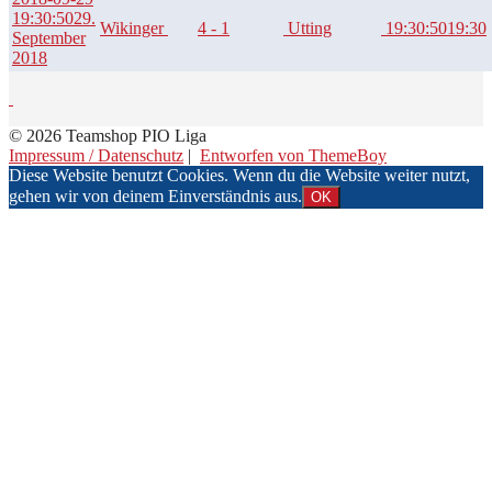
19:30:50
29.
Wikinger
4 - 1
Utting
19:30:50
19:30
September
2018
© 2026 Teamshop PIO Liga
Impressum / Datenschutz
|
Entworfen von ThemeBoy
Diese Website benutzt Cookies. Wenn du die Website weiter nutzt,
gehen wir von deinem Einverständnis aus.
OK