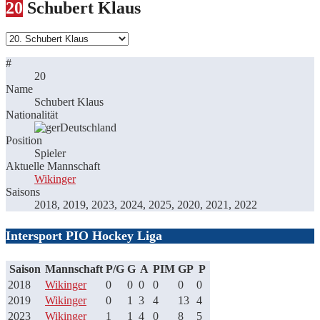
20
Schubert Klaus
#
20
Name
Schubert Klaus
Nationalität
Deutschland
Position
Spieler
Aktuelle Mannschaft
Wikinger
Saisons
2018, 2019, 2023, 2024, 2025, 2020, 2021, 2022
Intersport PIO Hockey Liga
Saison
Mannschaft
P/G
G
A
PIM
GP
P
2018
Wikinger
0
0
0
0
0
0
2019
Wikinger
0
1
3
4
13
4
2023
Wikinger
1
1
4
0
8
5