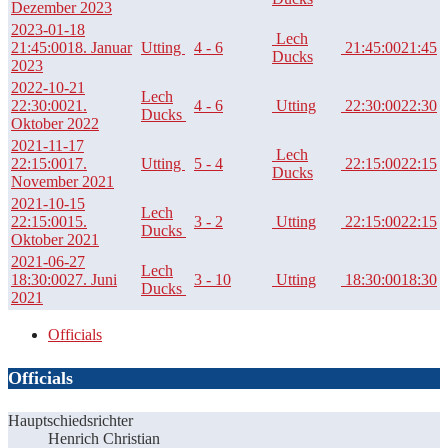
Dezember 2023
2023-01-18
Lech
21:45:00
18. Januar
Utting
4 - 6
21:45:00
21:45
Ducks
2023
2022-10-21
Lech
22:30:00
21.
4 - 6
Utting
22:30:00
22:30
Ducks
Oktober 2022
2021-11-17
Lech
22:15:00
17.
Utting
5 - 4
22:15:00
22:15
Ducks
November 2021
2021-10-15
Lech
22:15:00
15.
3 - 2
Utting
22:15:00
22:15
Ducks
Oktober 2021
2021-06-27
Lech
18:30:00
27. Juni
3 - 10
Utting
18:30:00
18:30
Ducks
2021
Officials
Officials
Hauptschiedsrichter
Henrich Christian