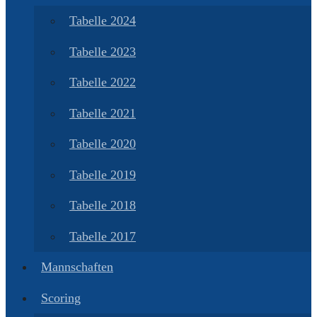
Tabelle 2024
Tabelle 2023
Tabelle 2022
Tabelle 2021
Tabelle 2020
Tabelle 2019
Tabelle 2018
Tabelle 2017
Mannschaften
Scoring