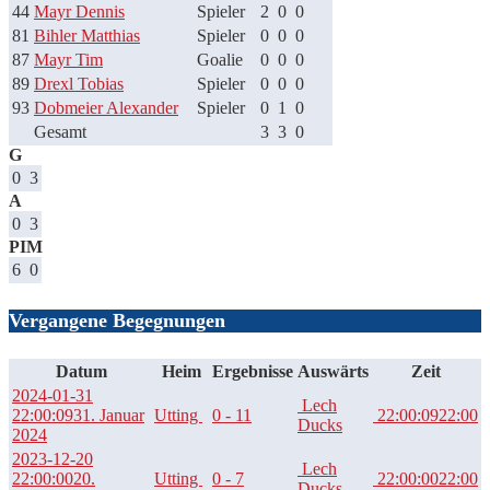
44
Mayr Dennis
Spieler
2
0
0
81
Bihler Matthias
Spieler
0
0
0
87
Mayr Tim
Goalie
0
0
0
89
Drexl Tobias
Spieler
0
0
0
93
Dobmeier Alexander
Spieler
0
1
0
Gesamt
3
3
0
G
0
3
A
0
3
PIM
6
0
Vergangene Begegnungen
Datum
Heim
Ergebnisse
Auswärts
Zeit
2024-01-31
Lech
22:00:09
31. Januar
Utting
0 - 11
22:00:09
22:00
Ducks
2024
2023-12-20
Lech
22:00:00
20.
Utting
0 - 7
22:00:00
22:00
Ducks