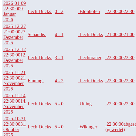
2026-01-09
22:30:00
9.
Lech Ducks
0 - 2
Blonhofen
22:30:00
22:30
Januar
2026
2025-12-27
21:00:00
27.
Schandis
4 - 1
Lech Ducks
21:00:00
21:00
Dezember
2025
2025-12-12
22:30:00
12.
Lech Ducks
3 - 1
Lechroaner
22:30:00
22:30
Dezember
2025
2025-11-21
22:30:00
21.
Finning
4 - 2
Lech Ducks
22:30:00
22:30
November
2025
2025-11-14
22:30:00
14.
Lech Ducks
5 - 0
Utting
22:30:00
22:30
November
2025
2025-10-31
22:30:00
31.
22:30:00
abges
Lech Ducks
5 - 0
Wikinger
Oktober
(gewertet)
2025