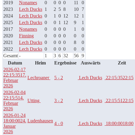
2019
Nonames
0
0
0
0
11
0
2023
Lech Ducks
1
2
5
8
10
7
2024
Lech Ducks
0
1
0
12
12
1
2025
Lech Ducks
0
0
1
12
9
1
2017
Nonames
0
0
0
0
1
0
2020
Finning
0
0
0
0
0
0
2021
Lech Ducks
0
0
0
0
8
0
2022
Lech Ducks
0
0
0
0
0
0
Gesamt
-
1
3
6
32
56
9
Datum
Heim
Ergebnisse
Auswärts
Zeit
2026-02-17
22:15:35
17.
Lechroaner
5 - 2
Lech Ducks
22:15:35
22:15
Februar
2026
2026-02-04
22:15:51
4.
Utting
3 - 2
Lech Ducks
22:15:51
22:15
Februar
2026
2026-01-24
18:00:00
24.
Ludenhausen
4 - 0
Lech Ducks
18:00:00
18:00
Januar
2026