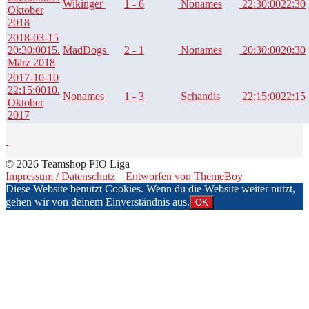
Wikinger
1 - 6
Nonames
22:30:00
22:30
Oktober
2018
2018-03-15
20:30:00
15.
MadDogs
2 - 1
Nonames
20:30:00
20:30
März 2018
2017-10-10
22:15:00
10.
Nonames
1 - 3
Schandis
22:15:00
22:15
Oktober
2017
© 2026 Teamshop PIO Liga
Impressum / Datenschutz
|
Entworfen von ThemeBoy
Diese Website benutzt Cookies. Wenn du die Website weiter nutzt,
gehen wir von deinem Einverständnis aus.
OK