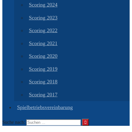
Scoring 2024
Scoring 2023
Scoring 2022
Scoring 2021
Scoring 2020
Scoring 2019
Scoring 2018
Scoring 2017
Spielbetriebsvereinbarung
Suche nach: