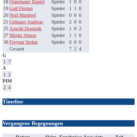
18
Ostermaier Daniel
Spieler
1
0
0
19
Gall Florian
Spieler
1
1
0
20
Nigl Manfred
Spieler
0
0
0
21
Gebauer Andreas
Spieler
2
0
0
25
Arnold Dominik
Spieler
1
0
2
27
Moritz Simon
Spieler
1
1
0
36
Freytag Stefan
Spieler
0
0
0
Gesamt
7
2
4
G
1
7
A
1
2
PIM
2
4
Timeline
Vergangene Begegnungen