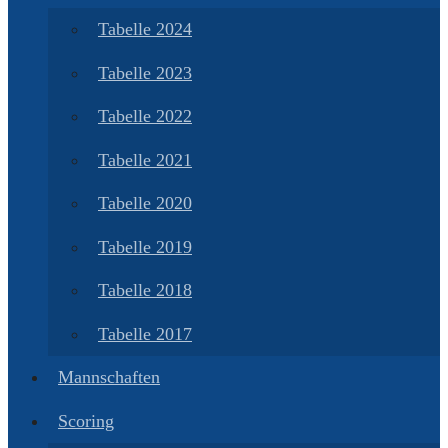
Tabelle 2024
Tabelle 2023
Tabelle 2022
Tabelle 2021
Tabelle 2020
Tabelle 2019
Tabelle 2018
Tabelle 2017
Mannschaften
Scoring