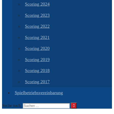
Scoring 2024
Scoring 2023
Scoring 2022
Scoring 2021
Scoring 2020
Scoring 2019
Scoring 2018
Scoring 2017
Spielbetriebsvereinbarung
Suche nach: