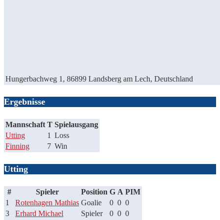
Hungerbachweg 1, 86899 Landsberg am Lech, Deutschland
Ergebnisse
Mannschaft
T
Spielausgang
Utting
1
Loss
Finning
7
Win
Utting
#
Spieler
Position
G
A
PIM
1
Rotenhagen Mathias
Goalie
0
0
0
3
Erhard Michael
Spieler
0
0
0