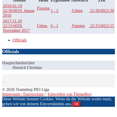
Datum
Heim
Ergebnisse
Auswärts
Zeit
2018-01-19
Finning
22:30:00
19. Januar
1 - 2
Utting
22:30:00
22:30
2018
2017-11-29
22:15:00
29.
Utting
6 - 1
Finning
22:15:00
22:15
November 2017
Officials
Officials
Hauptschiedsrichter
Henrich Christian
© 2026 Teamshop PIO Liga
Impressum / Datenschutz
|
Entworfen von ThemeBoy
Diese Website benutzt Cookies. Wenn du die Website weiter nutzt,
gehen wir von deinem Einverständnis aus.
OK