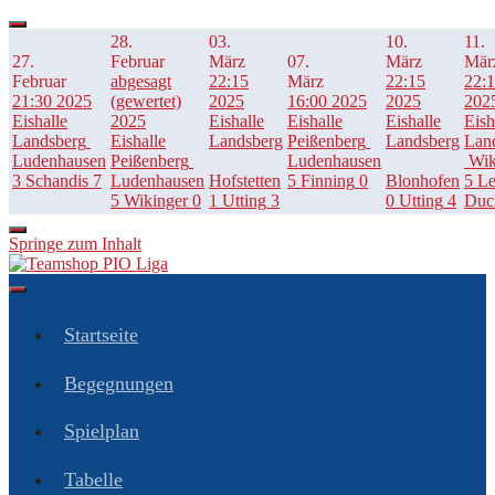
28.
03.
10.
11.
27.
Februar
März
07.
März
Mär
Februar
abgesagt
22:15
März
22:15
22:
21:30
2025
(gewertet)
2025
16:00
2025
2025
202
Eishalle
2025
Eishalle
Eishalle
Eishalle
Eish
Landsberg
Eishalle
Landsberg
Peißenberg
Landsberg
Lan
Ludenhausen
Peißenberg
Ludenhausen
Wik
3
Schandis
7
Ludenhausen
Hofstetten
5
Finning
0
Blonhofen
5
Le
5
Wikinger
0
1
Utting
3
0
Utting
4
Duc
Springe zum Inhalt
Startseite
Begegnungen
Spielplan
Tabelle