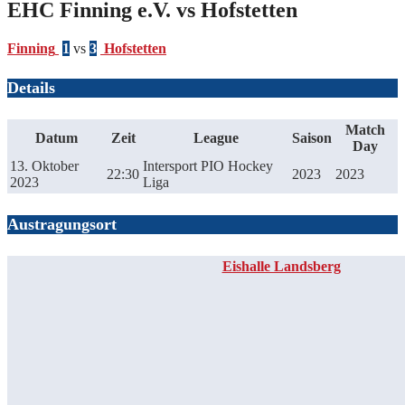
EHC Finning e.V. vs Hofstetten
Finning
1
vs
3
Hofstetten
Details
Match
Datum
Zeit
League
Saison
Day
13. Oktober
Intersport PIO Hockey
22:30
2023
2023
2023
Liga
Austragungsort
Eishalle Landsberg